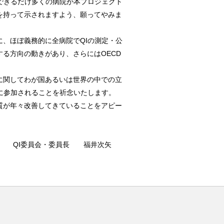
できるだけ多くの病院が本プロジェクト
を持って示されますよう、願ってやみま
、ほぼ義務的に全病院でQIの測定・公
る方向の動きがあり、さらにはOECD
に関してわが国あるいは世界の中での立
に参加されることを祈念いたします。
質が年々改善してきていることをアピー
QI委員会・委員長 福井次矢